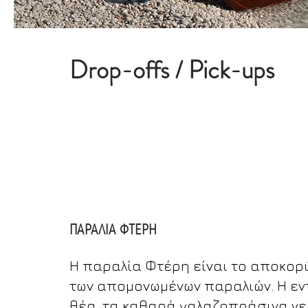
Drop-offs / Pick-ups
(Συχνά δρομολόγια)
Απολαύστε τις εκπληκτικές παραλί
άγχος και θα σας παραλάβουμε τη
επιλογής σας.
ΠΑΡΑΛΙΑ ΦΤΕΡΗ
Η παραλία Φτέρη είναι το αποκο
των απομονωμένων παραλιών. Η ε
θέα, τα καθαρά γαλαζοπράσινα νερ