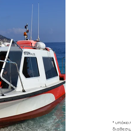
ΛΕ
1 Ιο
Δευ -
* υπόκει
διαθεσι