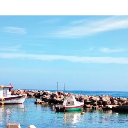
 παρουσιάσουμε την άγρια και ανεξερεύνητη ομορφ