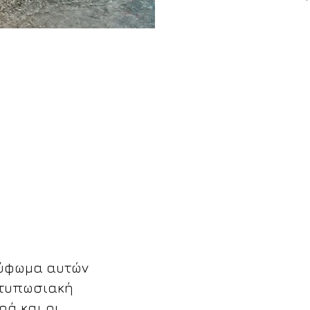
ες, χωρίς
 στιγμή της
ΠΡΟΟΡΙΣΜΟΙ
ρύφωμα αυτών
ντυπωσιακή
ά και οι