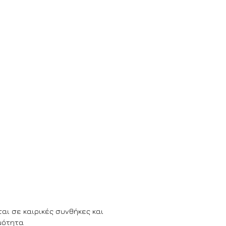
ΙΤΟΥΡΓΙΑΣ
υνίου - 30 Σεπτεμβρίου
 Κυρ: 9:30πμ - 5:30μμ
ται σε καιρικές συνθήκες και
μότητα